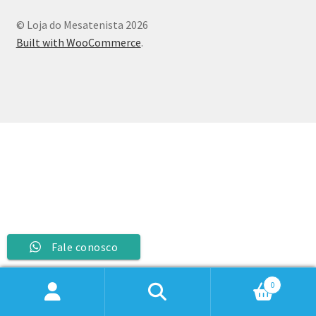
© Loja do Mesatenista 2026
Built with WooCommerce
.
Fale conosco
0
Pesquisar
Pesquisar