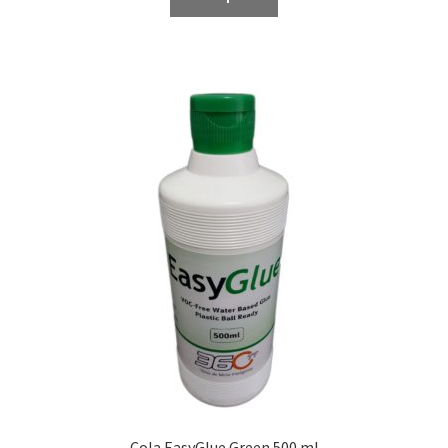
Cola EasyGlue Green 500 ml