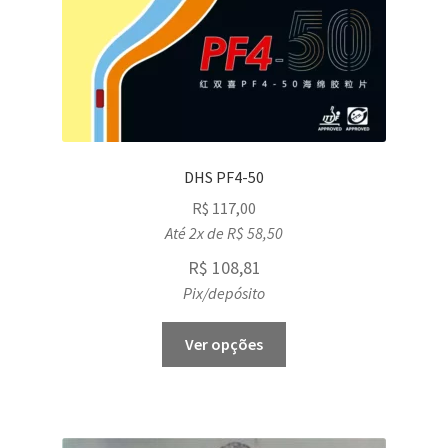
DHS PF4-50
R$
117,00
Até 2x de
R$
58,50
R$
108,81
Pix/depósito
This
Ver opções
product
has
multiple
variants.