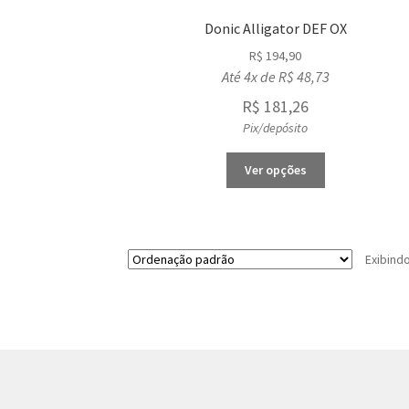
Donic Alligator DEF OX
R$
194,90
Até 4x de
R$
48,73
R$
181,26
Pix/depósito
This
Ver opções
product
has
multiple
variants.
Exibind
The
options
may
be
chosen
on
the
product