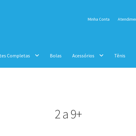
Minha Conta
Atendime
tes Completas
Bolas
Acessórios
Tênis
2 a 9+