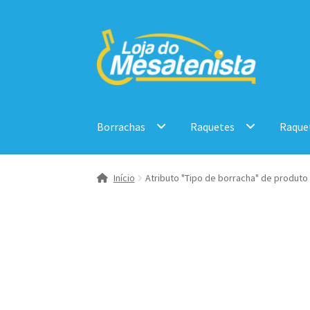
Pular
Pular
para
para
navegação
o
conteúdo
Borrachas
Raquetes
Raque
Início
Atributo "Tipo de borracha" de produto