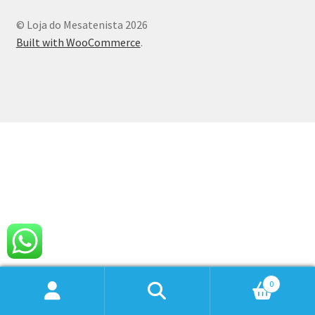
© Loja do Mesatenista 2026
Built with WooCommerce
.
0
Pesquisar
Pesquisar