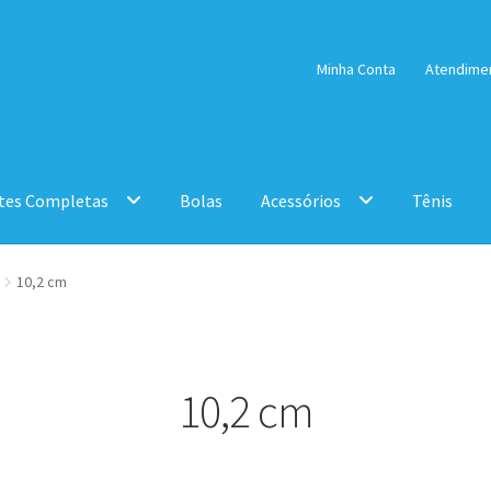
Minha Conta
Atendime
tes Completas
Bolas
Acessórios
Tênis
10,2 cm
10,2 cm