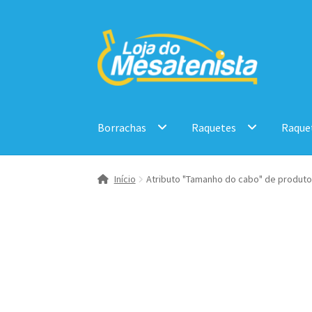
Pular
Pular
para
para
navegação
o
conteúdo
Borrachas
Raquetes
Raque
Início
Atributo "Tamanho do cabo" de produto