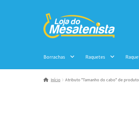
Pular
Pular
para
para
navegação
o
conteúdo
Borrachas
Raquetes
Raque
Início
Atributo "Tamanho do cabo" de produto