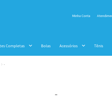
Minha Conta
Atendime
tes Completas
Bolas
Acessórios
Tênis
-
-