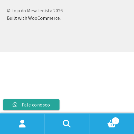
© Loja do Mesatenista 2026
Built with WooCommerce
.
Fale conosco
0
Pesquisar
Pesquisar