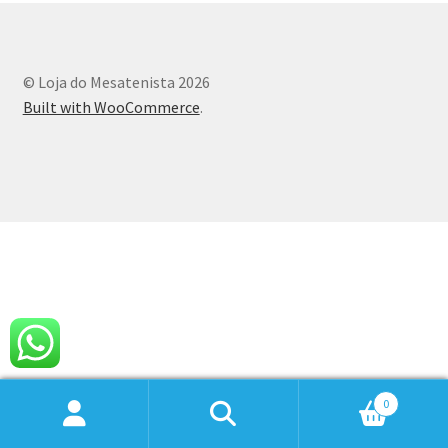
© Loja do Mesatenista 2026
Built with WooCommerce
.
0
Pesquisar
Pesquisar