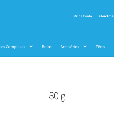
Minha Conta
Atendime
tes Completas
Bolas
Acessórios
Tênis
80 g