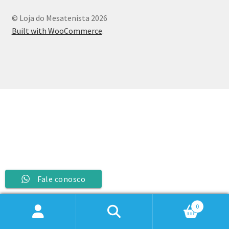
© Loja do Mesatenista 2026
Built with WooCommerce
.
Fale conosco
0
Pesquisar
Pesquisar