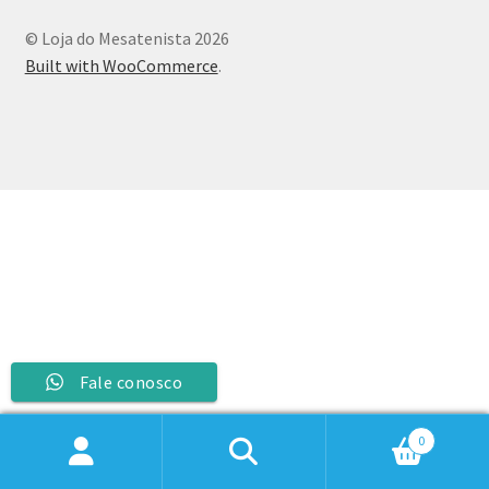
© Loja do Mesatenista 2026
Built with WooCommerce
.
Fale conosco
0
Pesquisar
Pesquisar