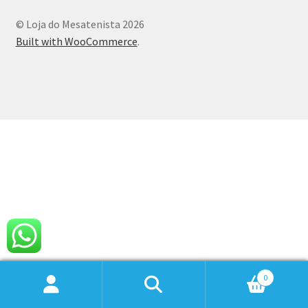
© Loja do Mesatenista 2026
Built with WooCommerce
.
0
Pesquisar
Pesquisar