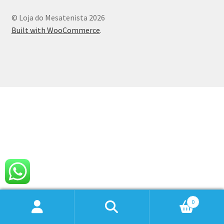
© Loja do Mesatenista 2026
Built with WooCommerce
.
0
Pesquisar
Pesquisar