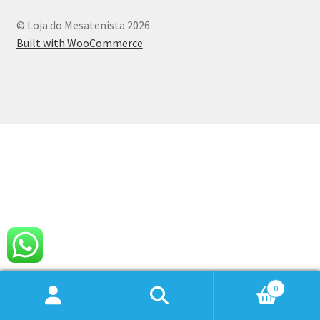
© Loja do Mesatenista 2026
Built with WooCommerce
.
0
Pesquisar
Pesquisar