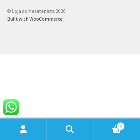
© Loja do Mesatenista 2026
Built with WooCommerce
.
0
Pesquisar
Pesquisar