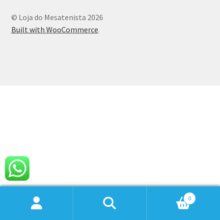
© Loja do Mesatenista 2026
Built with WooCommerce
.
0
Pesquisar
Pesquisar