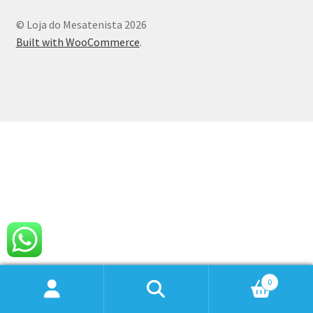
© Loja do Mesatenista 2026
Built with WooCommerce
.
0
Pesquisar
Pesquisar