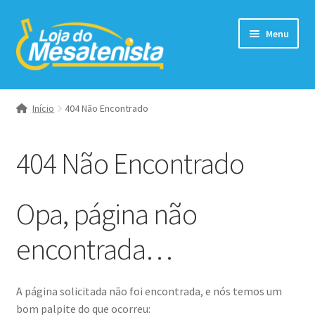
Pular
Pular
Menu
para
para
navegação
o
conteúdo
Expandi
Borrachas
menu
Início
404 Não Encontrado
descend
Expandi
Raquetes
menu
404 Não Encontrado
descend
Expandi
Raquetes Completas
menu
descend
Bolas
Opa, página não
Expandi
Acessórios
encontrada…
menu
descend
Tênis
A página solicitada não foi encontrada, e nós temos um
bom palpite do que ocorreu: