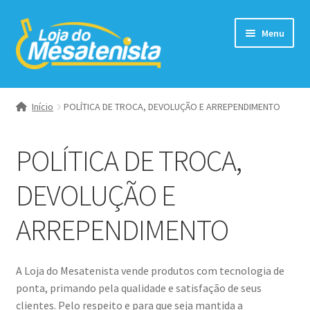
Pular
Pular
Menu
para
para
navegação
o
conteúdo
Expandi
Borrachas
menu
Início
POLÍTICA DE TROCA, DEVOLUÇÃO E ARREPENDIMENTO
descend
Expandi
Raquetes
menu
POLÍTICA DE TROCA,
descend
Expandi
Raquetes Completas
menu
DEVOLUÇÃO E
descend
Bolas
ARREPENDIMENTO
Expandi
Acessórios
menu
descend
Tênis
A Loja do Mesatenista vende produtos com tecnologia de
ponta, primando pela qualidade e satisfação de seus
clientes. Pelo respeito e para que seja mantida a