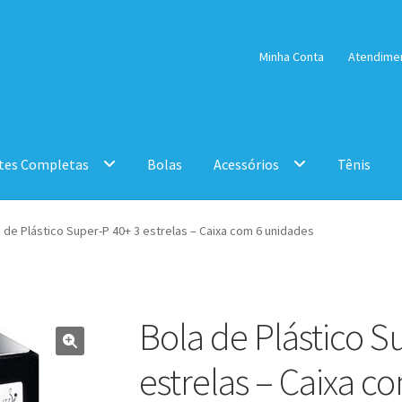
Minha Conta
Atendime
tes Completas
Bolas
Acessórios
Tênis
 de Plástico Super-P 40+ 3 estrelas – Caixa com 6 unidades
Bola de Plástico S
estrelas – Caixa c