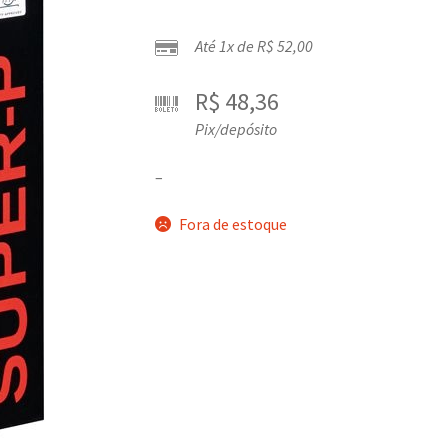
Até 1x de
R$
52,00
R$
48,36
Pix/depósito
–
Fora de estoque