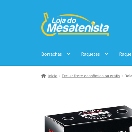
Pular
Pular
para
para
navegação
o
conteúdo
Borrachas
Raquetes
Raque
Início
Excluir frete econômico ou grátis
Bola