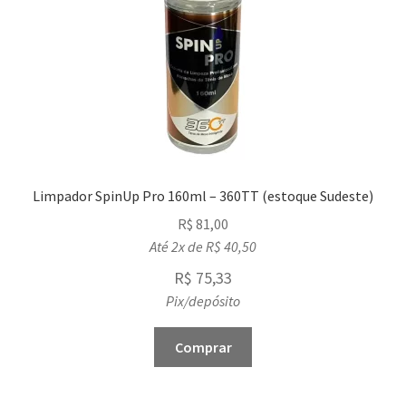
Limpador SpinUp Pro 160ml – 360TT (estoque Sudeste)
R$
81,00
Até 2x de
R$
40,50
R$
75,33
Pix/depósito
Comprar