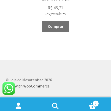
R$
43,71
Pix/depósito
Comprar
© Loja do Mesatenista 2026
Built with WooCommerce
.
0
Pesquisar
Pesquisar