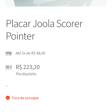
Placar Joola Scorer
Pointer
Até 5x de
R$
48,00
R$
223,20
Pix/depósito
–
Fora de estoque