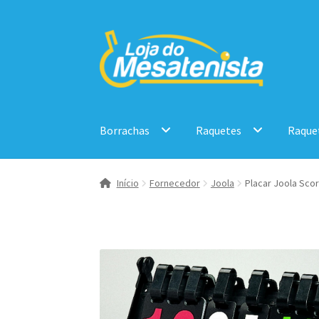
Pular
Pular
para
para
navegação
o
conteúdo
Borrachas
Raquetes
Raque
Início
Fornecedor
Joola
Placar Joola Sco