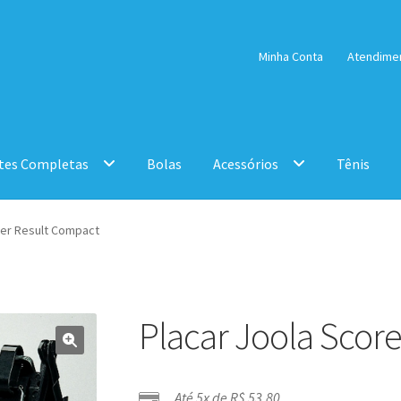
Minha Conta
Atendime
tes Completas
Bolas
Acessórios
Tênis
rer Result Compact
Placar Joola Scor
Até 5x de
R$
53,80