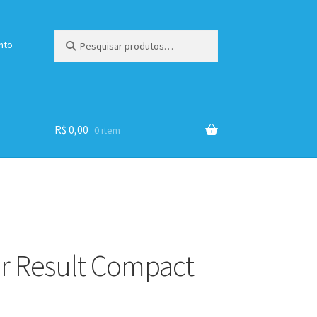
Pesquisar
Pesquisar
nto
por:
R$
0,00
0 item
er Result Compact