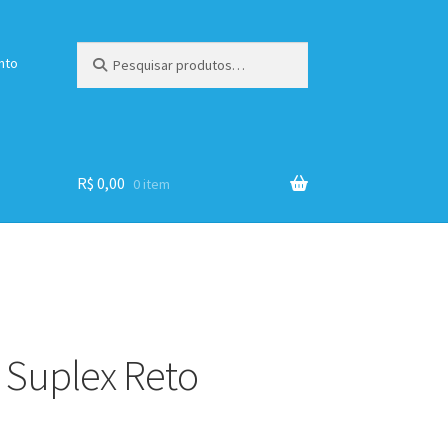
Pesquisar
Pesquisar
nto
por:
R$
0,00
0 item
 Suplex Reto