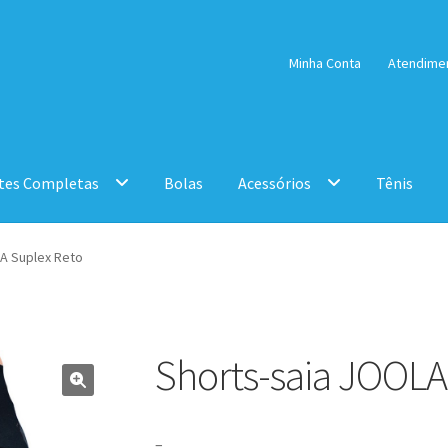
Minha Conta
Atendime
tes Completas
Bolas
Acessórios
Tênis
A Suplex Reto
Shorts-saia JOOLA
–