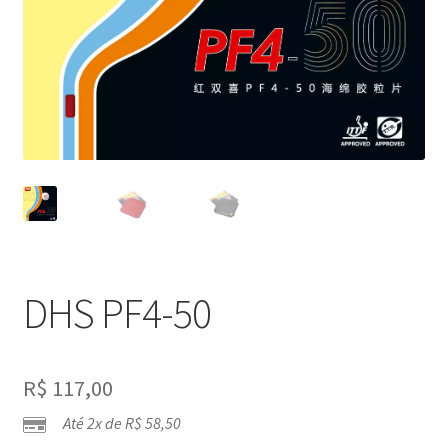
DHS PF4-50
R$
117,00
Até 2x de
R$
58,50