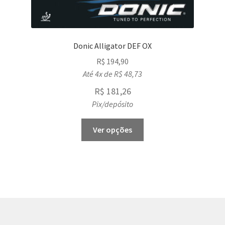
Donic Alligator DEF OX
R$
194,90
Até 4x de
R$
48,73
R$
181,26
Pix/depósito
This
Ver opções
product
has
multiple
variants.
The
options
may
be