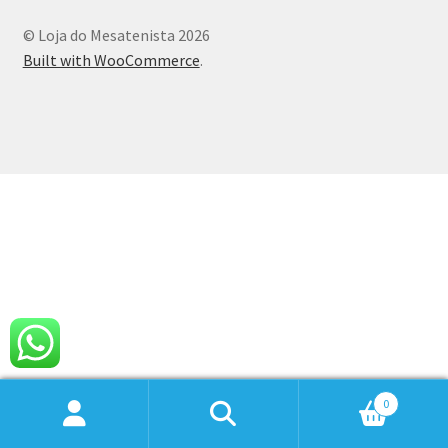
© Loja do Mesatenista 2026
Built with WooCommerce
.
0
Pesquisar
Pesquisar