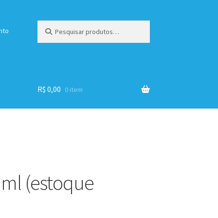
Pesquisar
Pesquisar
nto
por:
R$
0,00
0 item
 ml (estoque