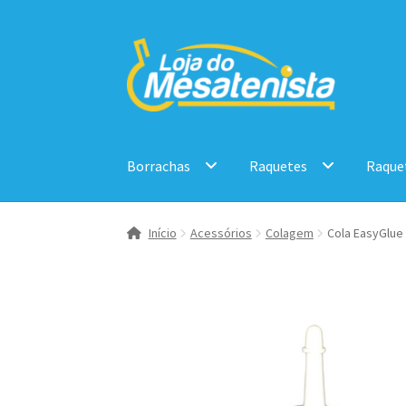
Pular
Pular
para
para
navegação
o
conteúdo
Borrachas
Raquetes
Raque
Início
Acessórios
Colagem
Cola EasyGlue