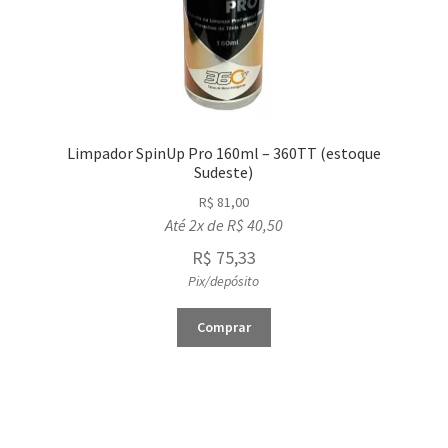
Limpador SpinUp Pro 160ml – 360TT (estoque
Sudeste)
R$
81,00
Até 2x de
R$
40,50
R$
75,33
Pix/depósito
Comprar