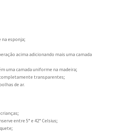
 na esponja;
a operação acima adicionando mais uma camada
mbém uma camada uniforme na madeira;
am completamente transparentes;
bolhas de ar.
 crianças;
serve entre 5° e 42° Celsius;
aquete;