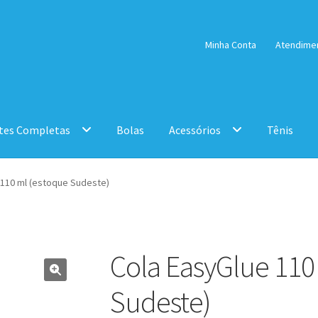
Minha Conta
Atendime
tes Completas
Bolas
Acessórios
Tênis
 110 ml (estoque Sudeste)
Cola EasyGlue 110
Sudeste)