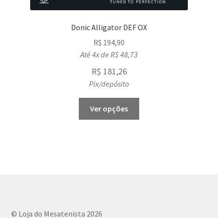
Donic Alligator DEF OX
R$
194,90
Até 4x de
R$
48,73
R$
181,26
Pix/depósito
This
Ver opções
product
has
multiple
variants.
The
options
may
be
chosen
© Loja do Mesatenista 2026