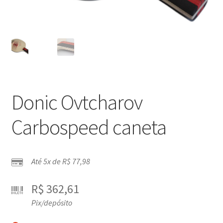
Donic Ovtcharov
Carbospeed caneta
Até 5x de
R$
77,98
R$
362,61
Pix/depósito