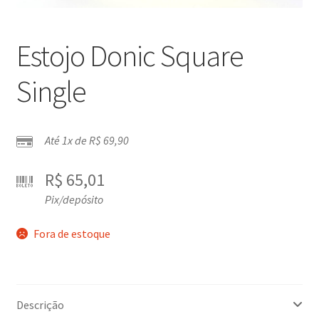
Estojo Donic Square
Single
Até 1x de
R$
69,90
R$
65,01
Pix/depósito
Fora de estoque
Descrição