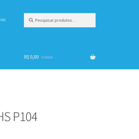
Pesquisar
Pesquisar
nto
por:
R$
0,00
0 item
HS P104