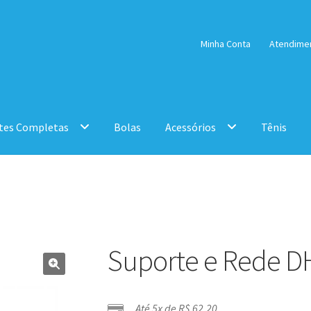
Minha Conta
Atendime
tes Completas
Bolas
Acessórios
Tênis
Suporte e Rede D
Até 5x de
R$
62,20