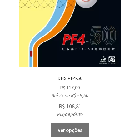
DHS PF4-50
R$
117,00
Até 2x de
R$
58,50
R$
108,81
Pix/depósito
This
Ver opções
product