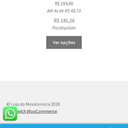
R$
194,90
Até 4x de
R$
48,73
R$
181,26
Pix/depósito
This
Ver opções
product
has
multiple
variants.
The
options
may
be
chosen
© Loja do Mesatenista 2026
on
Built with WooCommerce
.
the
product