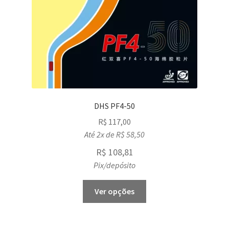
DHS PF4-50
R$
117,00
Até 2x de
R$
58,50
R$
108,81
Pix/depósito
This
Ver opções
product
has
multiple