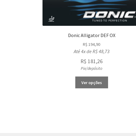
Donic Alligator DEF OX
R$
194,90
Até 4x de
R$
48,73
R$
181,26
Pix/depósito
This
Ver opções
product
has
multiple
variants.
The
options
may
be