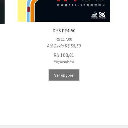
DHS PF4-50
R$
117,00
Até 2x de
R$
58,50
R$
108,81
Pix/depósito
This
Ver opções
product
has
multiple
variants.
The
options
may
be