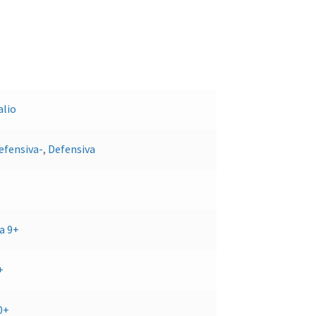
alio
efensiva-
,
Defensiva
 a 9+
+
0+