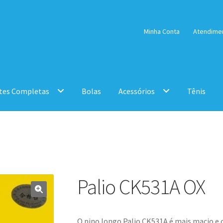
Minha Conta
Atendime
tes Completas
Bolas
Acessórios
Tênis
Palio CK531A OX
O pino longo Palio CK531A é mais macio e